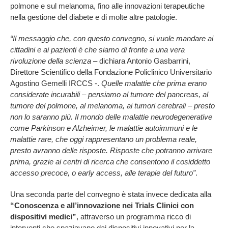
polmone e sul melanoma, fino alle innovazioni terapeutiche
nella gestione del diabete e di molte altre patologie.
“Il messaggio che, con questo convegno, si vuole mandare ai
cittadini e ai pazienti è che siamo di fronte a una vera
rivoluzione della scienza
– dichiara Antonio Gasbarrini,
Direttore Scientifico della Fondazione Policlinico Universitario
Agostino Gemelli IRCCS -.
Quelle malattie che prima erano
considerate incurabili – pensiamo al tumore del pancreas, al
tumore del polmone, al melanoma, ai tumori cerebrali – presto
non lo saranno più. Il mondo delle malattie neurodegenerative
come Parkinson e Alzheimer, le malattie autoimmuni e le
malattie rare, che oggi rappresentano un problema reale,
presto avranno delle risposte. Risposte che potranno arrivare
prima, grazie ai centri di ricerca che consentono il cosiddetto
accesso precoce, o early access, alle terapie del futuro”
.
Una seconda parte del convegno è stata invece dedicata alla
“Conoscenza e all’innovazione nei Trials Clinici con
dispositivi medici”
, attraverso un programma ricco di
interventi che spaziavano dai dispositivi innovativi per la