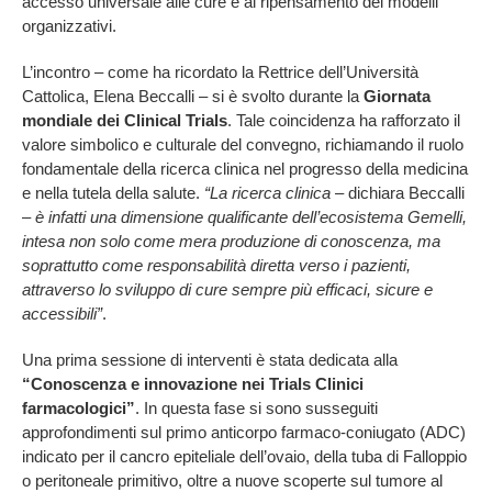
accesso universale alle cure e al ripensamento dei modelli
organizzativi.
L’incontro – come ha ricordato la Rettrice dell’Università
Cattolica, Elena Beccalli – si è svolto durante la
Giornata
mondiale dei Clinical Trials
. Tale coincidenza ha rafforzato il
valore simbolico e culturale del convegno, richiamando il ruolo
fondamentale della ricerca clinica nel progresso della medicina
e nella tutela della salute.
“La ricerca clinica
– dichiara Beccalli
–
è infatti una dimensione qualificante dell’ecosistema Gemelli,
intesa non solo come mera produzione di conoscenza, ma
soprattutto come responsabilità diretta verso i pazienti,
attraverso lo sviluppo di cure sempre più efficaci, sicure e
accessibili”
.
Una prima sessione di interventi è stata dedicata alla
“Conoscenza e innovazione nei Trials Clinici
farmacologici”
. In questa fase si sono susseguiti
approfondimenti sul primo anticorpo farmaco-coniugato (ADC)
indicato per il cancro epiteliale dell’ovaio, della tuba di Falloppio
o peritoneale primitivo, oltre a nuove scoperte sul tumore al